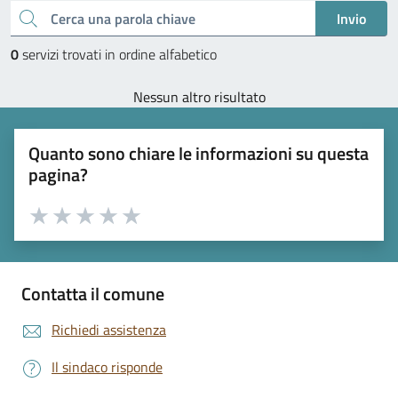
Cerca una parola chiave
Invio
0
servizi trovati in ordine alfabetico
Nessun altro risultato
Quanto sono chiare le informazioni su questa
pagina?
Valuta 1 stelle su 5
Valuta 2 stelle su 5
Valuta 3 stelle su 5
Valuta 4 stelle su 5
Valuta 5 stelle su 5
Contatta il comune
Richiedi assistenza
Il sindaco risponde