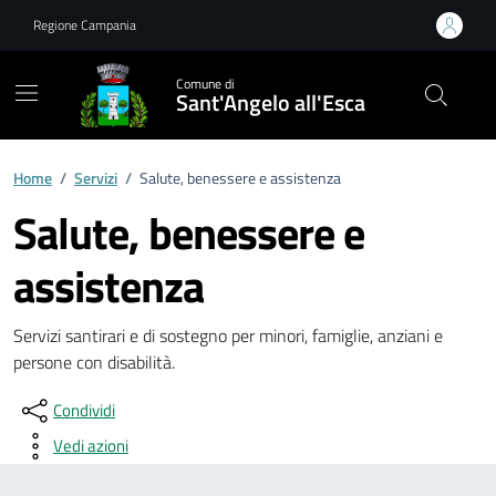
Vai ai contenuti
Vai al footer
Regione Campania
Comune di
Sant'Angelo all'Esca
Home
/
Servizi
/
Salute, benessere e assistenza
Salute, benessere e
assistenza
Servizi santirari e di sostegno per minori, famiglie, anziani e
persone con disabilità.
Condividi
Vedi azioni
Esplora tutti i servizi