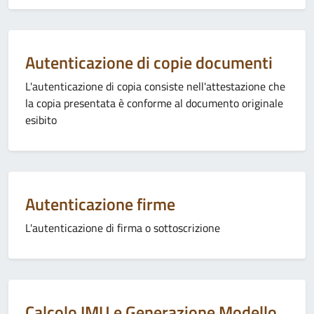
Categoria:
Autenticazione di copie documenti
L'autenticazione di copia consiste nell'attestazione che
la copia presentata è conforme al documento originale
esibito
Categoria:
Autenticazione firme
L'autenticazione di firma o sottoscrizione
Categoria:
Calcolo IMU e Generazione Modello