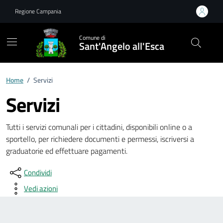
Vai ai contenuti
Vai al footer
Regione Campania
Comune di
Sant'Angelo all'Esca
Home
/
Servizi
Servizi
Tutti i servizi comunali per i cittadini, disponibili online o a
sportello, per richiedere documenti e permessi, iscriversi a
graduatorie ed effettuare pagamenti.
Condividi
Vedi azioni