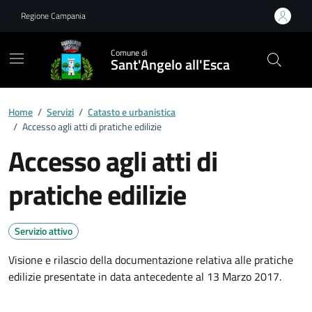
Vai ai contenuti
Vai al footer
Regione Campania
Comune di
Sant'Angelo all'Esca
Home
/
Servizi
/
Catasto e urbanistica
/
Accesso agli atti di pratiche edilizie
Accesso agli atti di
pratiche edilizie
Servizio attivo
Visione e rilascio della documentazione relativa alle pratiche
edilizie presentate in data antecedente al 13 Marzo 2017.