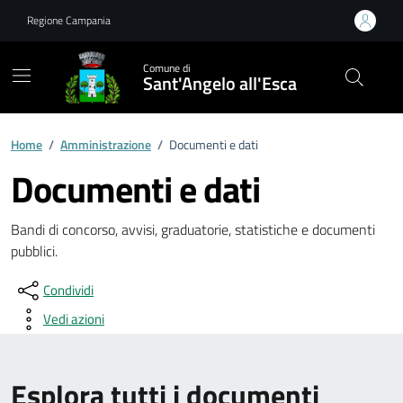
Vai ai contenuti
Vai al footer
Regione Campania
Comune di
Sant'Angelo all'Esca
Home
/
Amministrazione
/
Documenti e dati
Documenti e dati
Bandi di concorso, avvisi, graduatorie, statistiche e documenti
pubblici.
Condividi
Vedi azioni
Esplora tutti i documenti