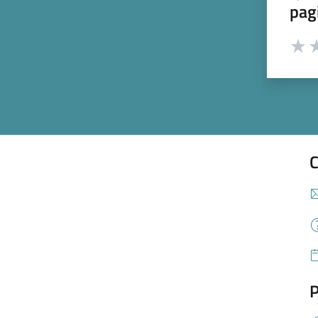
pag
Valut
Va
C
P