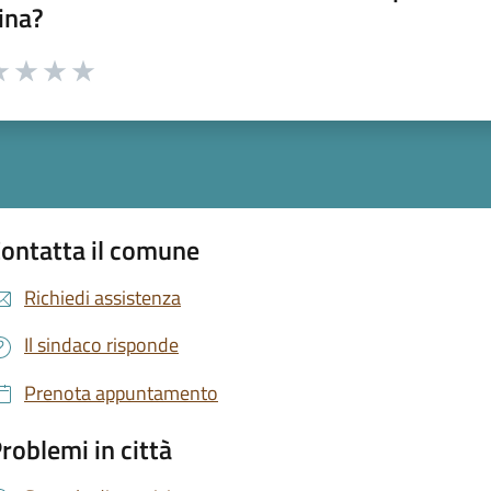
ina?
a 1 stelle su 5
luta 2 stelle su 5
Valuta 3 stelle su 5
Valuta 4 stelle su 5
Valuta 5 stelle su 5
ontatta il comune
Richiedi assistenza
Il sindaco risponde
Prenota appuntamento
roblemi in città