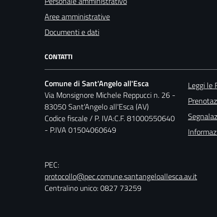
Personale amministrativo
Aree amministrative
Documenti e dati
CONTATTI
Comune di Sant'Angelo all'Esca
Leggi le
Via Monsignore Michele Reppucci n. 26 -
Prenota
83050 Sant'Angelo all'Esca (AV)
Segnalazi
Codice fiscale / P. IVA:C.F. 81000550640
- P.IVA 01504060649
Informaz
PEC:
protocollo@pec.comune.santangeloallesca.av.it
Centralino unico: 0827 73259