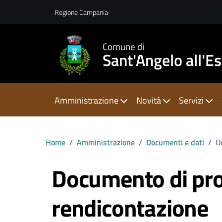
Vai ai contenuti
Vai al footer
Regione Campania
Comune di
Sant'Angelo all'E
Amministrazione
Novità
Servizi
Home
/
Amministrazione
/
Documenti e dati
/
D
Documento di pr
rendicontazione