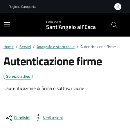
Vai ai contenuti
Vai al footer
Regione Campania
Comune di
Sant'Angelo all'Esca
Home
/
Servizi
/
Anagrafe e stato civile
/
Autenticazione firme
Autenticazione firme
Servizio attivo
L'autenticazione di firma o sottoscrizione
Condividi
Vedi azioni