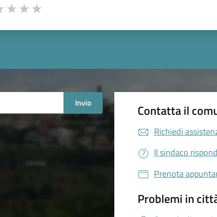
a 1 stelle su 5
luta 2 stelle su 5
Valuta 3 stelle su 5
Valuta 4 stelle su 5
Valuta 5 stelle su 5
Invio
Contatta il com
Richiedi assisten
Il sindaco rispon
Prenota appunt
Problemi in citt