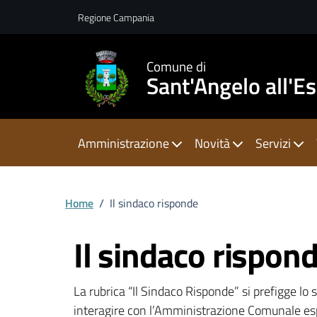
Vai ai contenuti
Vai al footer
Regione Campania
Comune di
Sant'Angelo all'E
Amministrazione
Novità
Servizi
Home
/
Il sindaco risponde
Il sindaco rispon
La rubrica “Il Sindaco Risponde” si prefigge lo s
interagire con l’Amministrazione Comunale e