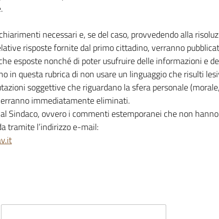
.
chiarimenti necessari e, se del caso, provvedendo alla risolu
ative risposte fornite dal primo cittadino, verranno pubblicate
iche esposte nonché di poter usufruire delle informazioni e dei
in questa rubrica di non usare un linguaggio che risulti lesivo
azioni soggettive che riguardano la sfera personale (morale, p
nti verranno immediatamente eliminati.
lti al Sindaco, ovvero i commenti estemporanei che non hanno p
 tramite l’indirizzo e-mail:
v.it