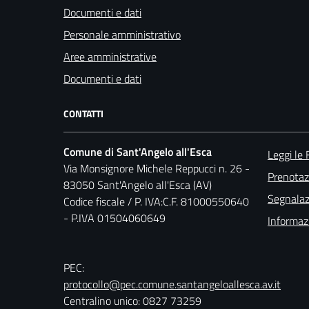
Documenti e dati
Personale amministrativo
Aree amministrative
Documenti e dati
CONTATTI
Comune di Sant'Angelo all'Esca
Leggi le
Via Monsignore Michele Reppucci n. 26 -
Prenota
83050 Sant'Angelo all'Esca (AV)
Segnalazi
Codice fiscale / P. IVA:C.F. 81000550640
- P.IVA 01504060649
Informaz
PEC:
protocollo@pec.comune.santangeloallesca.av.it
Centralino unico: 0827 73259