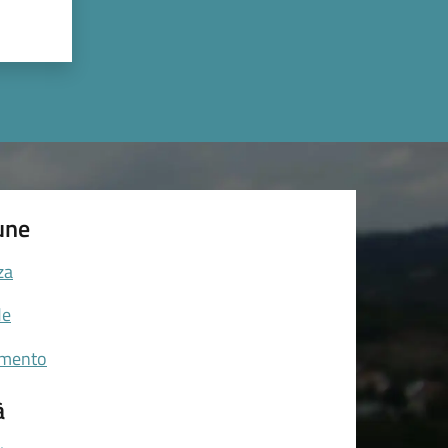
une
za
de
amento
à