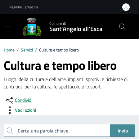
Vai ai contenuti
Vai al footer
Regione Campania
Comune di
Sant'Angelo all'Esca
Home
/
Servizi
/
Cultura e tempo libero
Cultura e tempo libero
Luoghi della cultura e dell’arte, impianti sportivi e richieste di
contributi per la cultura, lo spettacolo e lo sport.
Condividi
Vedi azioni
Esplora tutti i servizi
Cerca una parola chiave
Invio