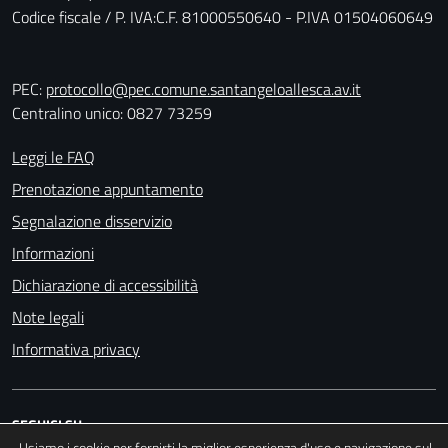
Codice fiscale / P. IVA:C.F. 81000550640 - P.IVA 01504060649
PEC:
protocollo@pec.comune.santangeloallesca.av.it
Centralino unico: 0827 73259
Leggi le FAQ
Prenotazione appuntamento
Segnalazione disservizio
Informazioni
Dichiarazione di accessibilità
Note legali
Informativa privacy
SEGUICI SU
Usiamo i cookie per fornirti la miglior esperienza d'uso e navigazione sul