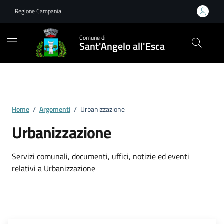
Vai ai contenuti
Vai al footer
Regione Campania
Comune di
Sant'Angelo all'Esca
Home
/
Argomenti
/
Urbanizzazione
Urbanizzazione
Dettagli dell'argomento
Servizi comunali, documenti, uffici, notizie ed eventi
relativi a Urbanizzazione