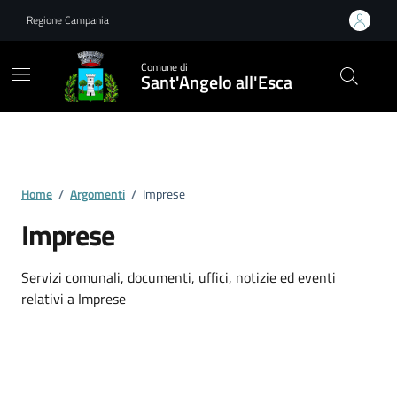
Vai ai contenuti
Vai al footer
Regione Campania
Comune di
Sant'Angelo all'Esca
Home
/
Argomenti
/
Imprese
Imprese
Dettagli dell'argomento
Servizi comunali, documenti, uffici, notizie ed eventi
relativi a Imprese