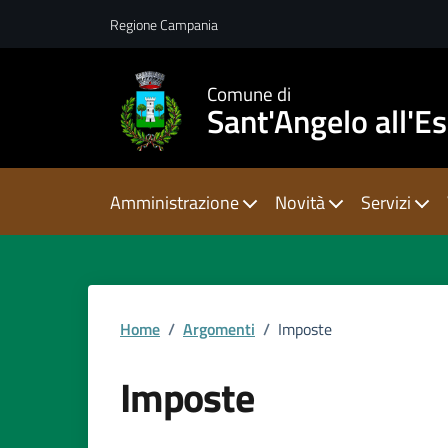
Vai ai contenuti
Vai al footer
Regione Campania
Comune di
Sant'Angelo all'E
Amministrazione
Novità
Servizi
Home
/
Argomenti
/
Imposte
Imposte