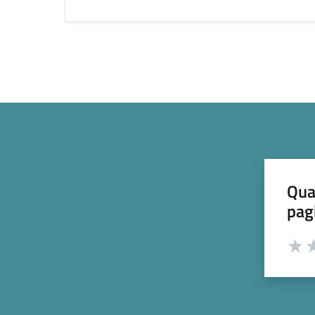
Qua
pag
Valut
Va