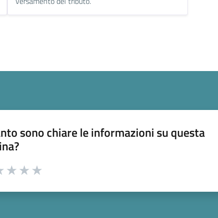
versamento del tributo.
nto sono chiare le informazioni su questa
ina?
a 1 stelle su 5
luta 2 stelle su 5
Valuta 3 stelle su 5
Valuta 4 stelle su 5
Valuta 5 stelle su 5