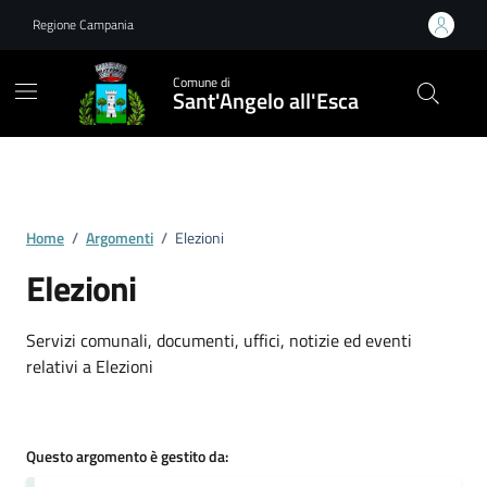
Vai ai contenuti
Vai al footer
Regione Campania
Comune di
Sant'Angelo all'Esca
Home
/
Argomenti
/
Elezioni
Elezioni
Dettagli dell'argomento
Servizi comunali, documenti, uffici, notizie ed eventi
relativi a Elezioni
Questo argomento è gestito da: