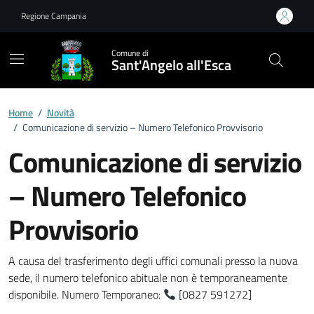
Vai ai contenuti
Vai al footer
Regione Campania
Comune di
Sant'Angelo all'Esca
Home
/
Novità
/
Comunicazione di servizio – Numero Telefonico Provvisorio
Comunicazione di servizio
– Numero Telefonico
Provvisorio
Dettagli della notizia
A causa del trasferimento degli uffici comunali presso la nuova
sede, il numero telefonico abituale non è temporaneamente
disponibile. Numero Temporaneo:
[0827 591272]