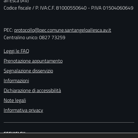
all'Esca (AV)
Codice fiscale / P. IVA:C.F. 81000550640 - P.IVA 01504060649
PEC:
protocollo@pec.comune.santangeloallesca.av.it
Centralino unico: 0827 73259
Leggi le FAQ
Prenotazione appuntamento
Segnalazione disservizio
Informazioni
Dichiarazione di accessibilità
Note legali
Informativa privacy
SEGUICI SU