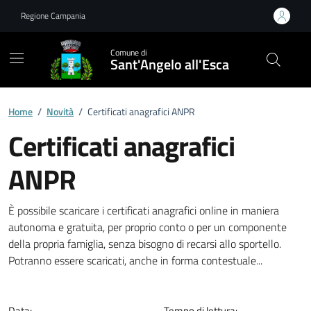
Vai ai contenuti
Vai al footer
Regione Campania
Comune di
Sant'Angelo all'Esca
Home
/
Novità
/
Certificati anagrafici ANPR
Certificati anagrafici
ANPR
Dettagli della notizia
È possibile scaricare i certificati anagrafici online in maniera
autonoma e gratuita, per proprio conto o per un componente
della propria famiglia, senza bisogno di recarsi allo sportello.
Potranno essere scaricati, anche in forma contestuale...
Data:
Tempo di lettura: